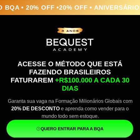
 • 20% OFF •
20% OFF • ANIVERSÁRIO BQA 
ACESSE O MÉTODO QUE ESTÁ
FAZENDO BRASILEIROS
FATURAREM
+R$100.000 A CADA 30
DIAS
Garanta sua vaga na Formação Milionários Globais com
20% DE DESCONTO
e aprenda como vender para o
mundo todo sem estoque.
QUERO ENTRAR PARA A BQA