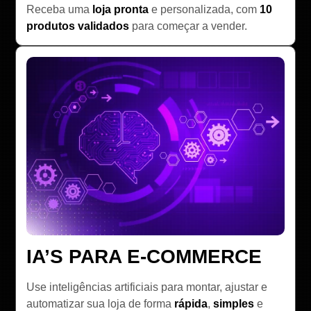
Receba uma
loja pronta
e personalizada, com
10
produtos validados
para começar a vender.
IA’S PARA E-COMMERCE
Use inteligências artificiais para montar, ajustar e
automatizar sua loja de forma
rápida
,
simples
e