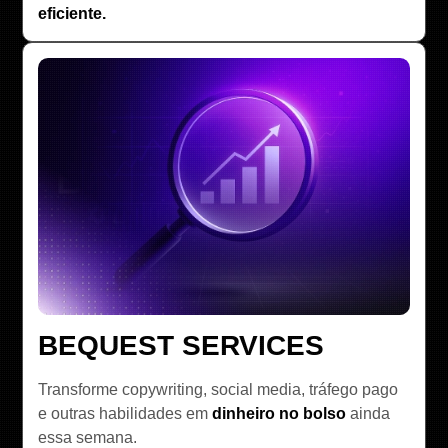
eficiente.
BEQUEST SERVICES
Transforme copywriting, social media, tráfego pago
e outras habilidades em
dinheiro no bolso
ainda
essa semana.