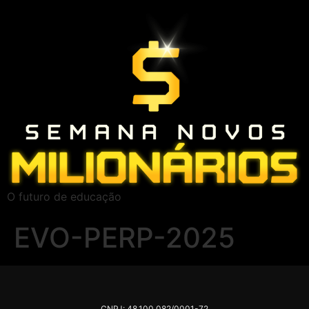
O futuro de educação
EVO-PERP-2025
CNPJ: 48.100.082/0001-72