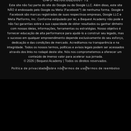
Este site não faz parte do site do Google ou da Google LLC. Além disso, este site
NÃO é endossado pelo Google ou Meta (Facebook™) de nenhuma forma. Google e
Facebook são marcas registradas de suas respectivas empresas, Google LLC e
Meta Platforms, Inc. Conforme estipulado por lei, a Bequest Academy não pode e
não faz garantias sobre a sua capacidade de obter resultados ou ganhar dinheiro
com nossas ideias, informações, ferramentas ou estratégias. Nosso objetivo é
fornecer educação de alta performance para ajudá-lo a construir seu legado, mas
o sucesso em qualquer empreendimento depende exclusivamente do seu esforço,
dedicação e das condições de mercado. Acreditamos na transparência e na
integridade. Todos os nossos termos, políticas e avisos legais podem ser acessados
através dos links no rodapé deste site. Nós nos comprometemos a oferecer um
conteúdo de imenso valor para acelerar sua jornada.
© 2026 | Bequest Academy | Todos os direitos reservados.
Politica de privacidade
Sobre nós
Termos de uso
Termos de reembolso