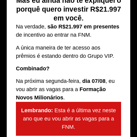
Mas eu ainda não te expliquei o
porquê quero investir R$21.997
em você.
Na verdade,
são R$21.997 em presentes
de incentivo ao entrar na FNM.
A única maneira de ter acesso aos
prêmios é estando dentro do Grupo VIP.
Combinado?
Na próxima segunda-feira,
dia 07/08
, eu
vou abrir as vagas para a
Formação
Novos Milionários
.
Lembrando:
Esta é a última vez neste
ano que eu vou abrir as vagas para a
FNM.